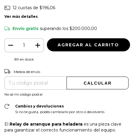
12
cuotas de
$196,06
Ver más detalles
Envío gratis
superando los
$200.000,00
89
en stock
CAMBIAR CP
Entregas para el CP:
Medios de envío
CALCULAR
No sé mi código postal
Cambios y devoluciones
Si no te gusta, podés cambiarlo por otro o devolverlo.
El
Relay de arranque para heladera
es una pieza clave
para garantizar el correcto funcionamiento del equipo.