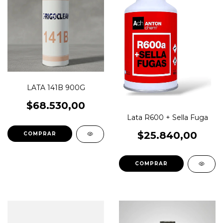
LATA 141B 900G
$68.530,00
Lata R600 + Sella Fuga
$25.840,00