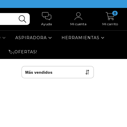
0
Ayuda
Mi cuenta
Mi carrito
O
ASPIRADORA
HERRAMIENTAS
🏷️¡OFERTAS!